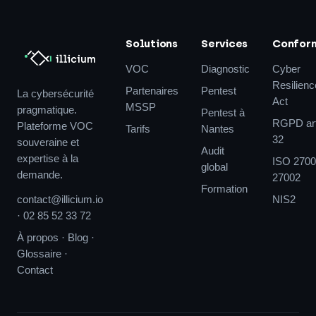
Solutions
Services
Confor
VOC
Diagnostic
Cyber
Resilienc
Partenaires
Pentest
La cybersécurité
Act
MSSP
pragmatique.
Pentest à
RGPD art
Plateforme VOC
Tarifs
Nantes
32
souveraine et
Audit
expertise à la
ISO 2700
global
demande.
27002
Formation
contact@illicium.io
NIS2
·
02 85 52 33 72
À propos
·
Blog
·
Glossaire
·
Contact