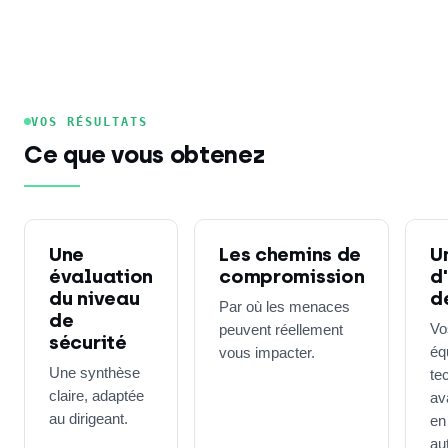
VOS RÉSULTATS
Ce que vous obtenez
Une
Les chemins de
U
évaluation
compromission
d
du niveau
d
Par où les menaces
de
Vo
peuvent réellement
sécurité
éq
vous impacter.
Une synthèse
te
claire, adaptée
av
au dirigeant.
en
au