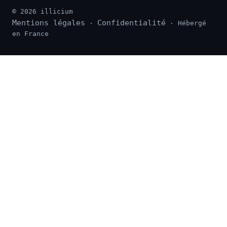
© 2026 illicium
Mentions légales
Confidentialité
·
· Hébergé
en France