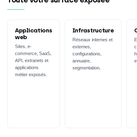
Applications
Infrastructure
web
Réseaux internes et
E
Sites, e-
externes,
c
commerce, SaaS,
configurations,
h
API, extranets et
annuaire,
e
applications
segmentation.
métier exposés.