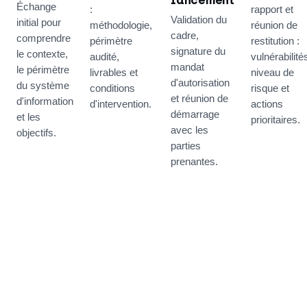
lancement
Échange
:
rapport et
Validation du
initial pour
méthodologie,
réunion de
cadre,
comprendre
périmètre
restitution :
signature du
le contexte,
audité,
vulnérabilité
mandat
le périmètre
livrables et
niveau de
d'autorisation
du système
conditions
risque et
et réunion de
d'information
d'intervention.
actions
démarrage
et les
prioritaires.
avec les
objectifs.
parties
prenantes.