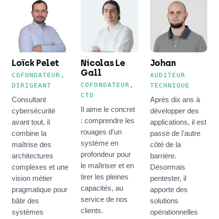
Loïck Pelet
Nicolas Le
Johan
Gall
COFONDATEUR,
AUDITEUR
COFONDATEUR,
DIRIGEANT
TECHNIQUE
CTO
Consultant
Après dix ans à
Il aime le concret
cybersécurité
développer des
: comprendre les
avant tout, il
applications, il est
rouages d'un
combine la
passé de l'autre
système en
maîtrise des
côté de la
profondeur pour
architectures
barrière.
le maîtriser et en
complexes et une
Désormais
tirer les pleines
vision métier
pentester, il
capacités, au
pragmatique pour
apporte des
service de nos
bâtir des
solutions
clients.
systèmes
opérationnelles