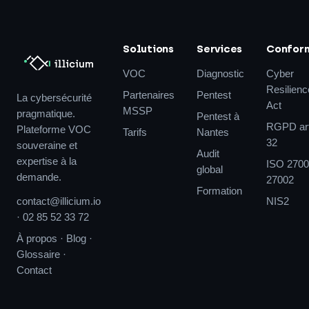
Solutions
Services
Confor
VOC
Diagnostic
Cyber
Resilienc
Partenaires
Pentest
La cybersécurité
Act
MSSP
pragmatique.
Pentest à
RGPD art
Plateforme VOC
Tarifs
Nantes
32
souveraine et
Audit
expertise à la
ISO 2700
global
demande.
27002
Formation
contact@illicium.io
NIS2
·
02 85 52 33 72
À propos
·
Blog
·
Glossaire
·
Contact