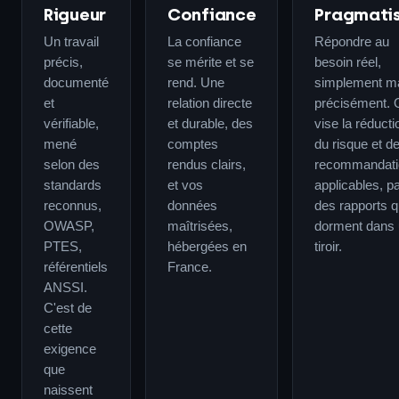
Rigueur
Confiance
Pragmati
Un travail
La confiance
Répondre au
précis,
se mérite et se
besoin réel,
documenté
rend. Une
simplement m
et
relation directe
précisément. 
vérifiable,
et durable, des
vise la réducti
mené
comptes
du risque et d
selon des
rendus clairs,
recommandati
standards
et vos
applicables, p
reconnus,
données
des rapports q
OWASP,
maîtrisées,
dorment dans
PTES,
hébergées en
tiroir.
référentiels
France.
ANSSI.
C'est de
cette
exigence
que
naissent