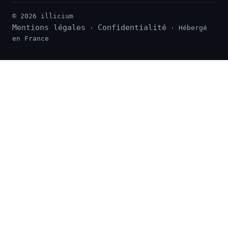
© 2026 illicium
Mentions légales
Confidentialité
·
· Hébergé
en France