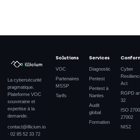
Solutions
Services
Confor
VOC
Diagnostic
Cyber
Resilienc
Partenaires
Pentest
La cybersécurité
Act
MSSP
pragmatique.
Pentest à
RGPD art
Plateforme VOC
Tarifs
Nantes
32
souveraine et
Audit
expertise à la
ISO 2700
global
demande.
27002
Formation
contact@illicium.io
NIS2
·
02 85 52 33 72