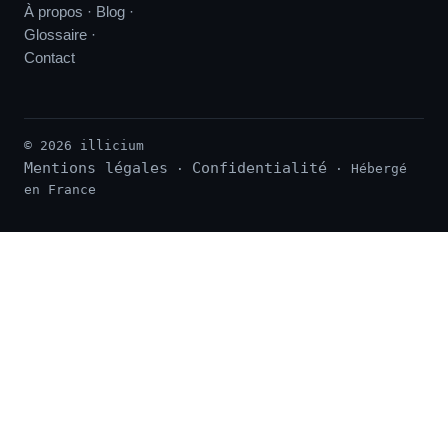
À propos
·
Blog
·
Glossaire
·
Contact
© 2026 illicium
Mentions légales
Confidentialité
·
· Hébergé
en France