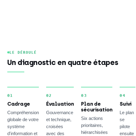
LE DÉROULÉ
Un diagnostic en quatre étapes
01
02
03
04
Cadrage
Évaluation
Plan de
Suivi
sécurisation
Compréhension
Gouvernance
Le plan
Six actions
globale de votre
et technique,
se
prioritaires,
système
croisées
pilote
hiérarchisées
d'information et
avec des
ensuite